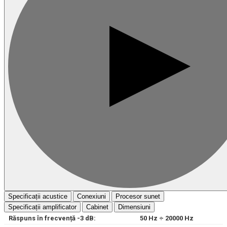
Specificații acustice
Conexiuni
Procesor sunet
Specificații amplificator
Cabinet
Dimensiuni
Răspuns în frecvență -3 dB:
50
Hz ÷
20000
Hz