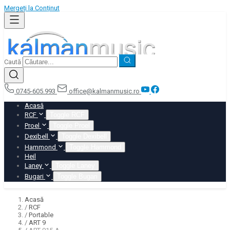
Mergeți la Conținut
Caută
0745-605.993
office@kalmanmusic.ro
Acasă
RCF
Toggle RCF
Proel
Toggle Proel
Dexibell
Toggle Dexibell
Hammond
Toggle Hammond
Heil
Laney
Toggle Laney
Bugari
Toggle Bugari
Acasă
/
RCF
/
Portable
/
ART 9