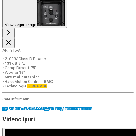
View larger image
ART 915-A
•
2100
W
Class-D Bi-Amp
•
131
dB
SPL
• Comp Driver
1.75
"
• Woofer
15
"
•
50%
mai puternic!
• Bass Motion Control -
BMC
• Technologie
FiRPHASE
Cere informații:
Mobil: 0745-605.993
office@kalmanmusic.ro
Videoclipuri