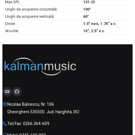
Max SPL:
131
dB
Unghi de acoperire orizontală:
100
°
Unghi de acoperire verticală:
60°
Driver:
1.0" neo, 1.75" v.c.
Woofer:
15", 2.5" v.c.
Nicolae Bălcescu, Nr. 106
Gheorgheni 535500 Jud. Harghita, RO
Tel/fax: 0266.364-609