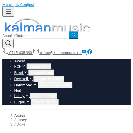
Mergeți la Conținut
Caută
0745-605.993
office@kalmanmusic.ro
Acasă
RCF
Toggle RCF
Proel
Toggle Proel
Dexibell
Toggle Dexibell
Hammond
Toggle Hammond
Heil
Laney
Toggle Laney
Bugari
Toggle Bugari
Acasă
/
Laney
/
Boxe