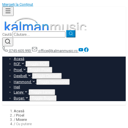
Mergeți la Conținut
Caută
0745-605.993
office@kalmanmusic.ro
Acasă
RCF
Toggle RCF
Proel
Toggle Proel
Dexibell
Toggle Dexibell
Hammond
Toggle Hammond
Heil
Laney
Toggle Laney
Bugari
Toggle Bugari
Acasă
/
Proel
/
Mixere
/
Cu putere