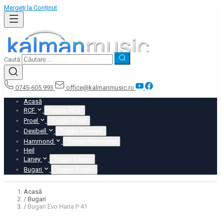
Mergeți la Conținut
Caută
0745-605.993
office@kalmanmusic.ro
Acasă
RCF
Toggle RCF
Proel
Toggle Proel
Dexibell
Toggle Dexibell
Hammond
Toggle Hammond
Heil
Laney
Toggle Laney
Bugari
Toggle Bugari
Acasă
/
Bugari
/
Bugari Evo Haria P 41