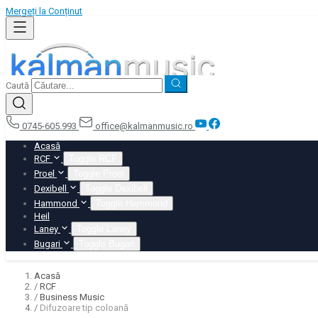
Mergeți la Conținut
Caută
0745-605.993
office@kalmanmusic.ro
Acasă
RCF
Toggle RCF
Proel
Toggle Proel
Dexibell
Toggle Dexibell
Hammond
Toggle Hammond
Heil
Laney
Toggle Laney
Bugari
Toggle Bugari
Acasă
/
RCF
/
Business Music
/
Difuzoare tip coloană