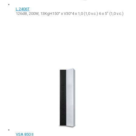
L 2406T
126dB, 200W, 13KgH150° x V30°4 x 1,0 (1,0 v.c.) 6 x 5" (1,0 v.c.)
VSA 850 II