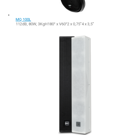
MQ 100L
112dB, 80W, 3KgH180° x V60°2 x 0,75"4 x 3,5"