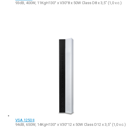
93dB, 400W, 11KgH130° x V30°8 x 50W Class D8 x 3,5" (1,0 v.c.)
VSA 1250 II
94dB, 650W, 14KgH130° x V30°12 x 50W Class D12 x 3,5" (1,0 v.c.)