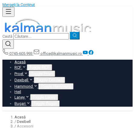
Mergeți la Conținut
Caută
0745-605.993
office@kalmanmusic.ro
Acasă
RCF
Toggle RCF
Proel
Toggle Proel
Dexibell
Toggle Dexibell
Hammond
Toggle Hammond
Heil
Laney
Toggle Laney
Bugari
Toggle Bugari
Acasă
/
Dexibell
/
Accesorii