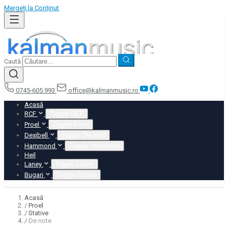
Mergeți la Conținut
Caută
0745-605.993
office@kalmanmusic.ro
Acasă
RCF
Toggle RCF
Proel
Toggle Proel
Dexibell
Toggle Dexibell
Hammond
Toggle Hammond
Heil
Laney
Toggle Laney
Bugari
Toggle Bugari
Acasă
/
Proel
/
Stative
/
De note